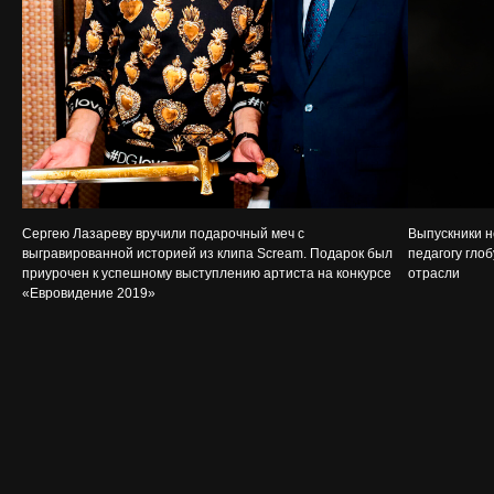
Сергею Лазареву вручили подарочный меч c
Выпускники н
выгравированной историей из клипа Scream. Подарок был
педагогу гло
приурочен к успешному выступлению артиста на конкурсе
отрасли
«Евровидение 2019»