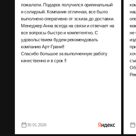
пожалели. Подарок получился оригинальный
ко
и солидный. Компания отличная, все было
на
выполнено оперативно от эскиза до доставки.
оп
Менеджер Анна всегда на связи и отвечает на
ма
все вопросы быстро и компетентно. С
не
удовольствием будем рекомендовать
из
компанию Арт-Грани!!
пр
Спасибо большое за выполненную работу
хо
качественно и в срок !!
съ
Об
Ре
30.01.2026