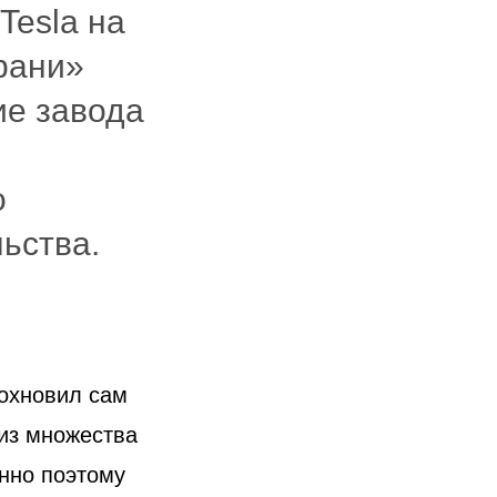
Tesla на
рани»
ие завода
о
ьства.
дохновил сам
 из множества
нно поэтому