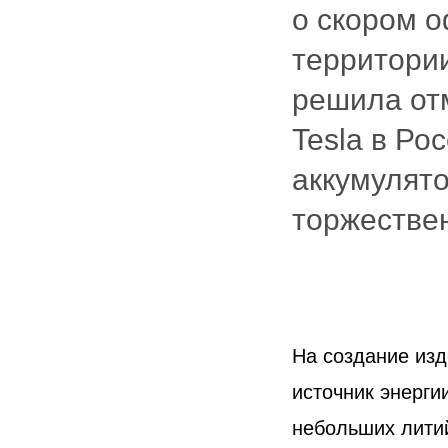
о скором о
территори
решила от
Tesla в Ро
аккумулят
торжествен
На создание изд
источник энерги
небольших литий