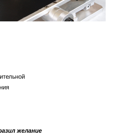
рительной
ения
разил желание