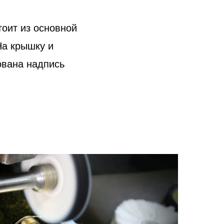
тоит из основной
На крышку и
рована надпись