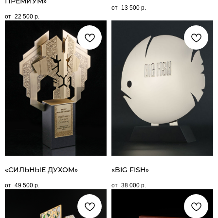
ПРЕМИУМ»
13 500
р.
22 500
р.
«СИЛЬНЫЕ ДУХОМ»
«BIG FISH»
49 500
р.
38 000
р.