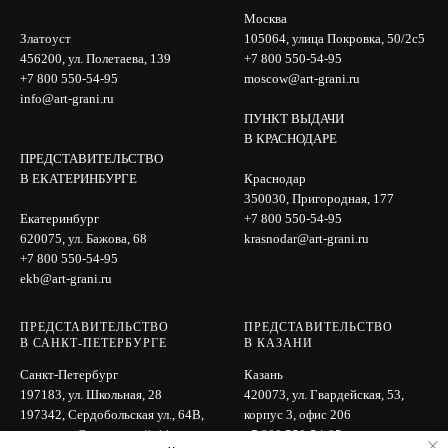
Москва
Златоуст
105064, улица Покровка, 50/2с5
456200, ул. Полетаева, 139
+7 800 550-54-95
+7 800 550-54-95
moscow@art-grani.ru
info@art-grani.ru
ПУНКТ ВЫДАЧИ
В КРАСНОДАРЕ
ПРЕДСТАВИТЕЛЬСТВО
В ЕКАТЕРИНБУРГЕ
Краснодар
350030, Пригородная, 177
Екатеринбург
+7 800 550-54-95
620075, ул. Бажова, 68
krasnodar@art-grani.ru
+7 800 550-54-95
ekb@art-grani.ru
ПРЕДСТАВИТЕЛЬСТВО
ПРЕДСТАВИТЕЛЬСТВО
В САНКТ-ПЕТЕРБУРГЕ
В КАЗАНИ
Санкт-Петербург
Казань
197183, ул. Школьная, 28
420073, ул. Гвардейская, 53,
197342, Сердобольская ул., 64B,
корпус 3, офис 206
вход с ул. Лисичанской, 11
+7 800 550-54-95