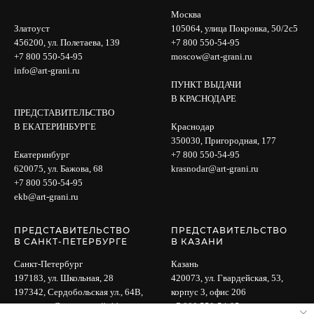
Москва
Златоуст
105064, улица Покровка, 50/2с5
456200, ул. Полетаева, 139
+7 800 550-54-95
+7 800 550-54-95
moscow@art-grani.ru
info@art-grani.ru
ПУНКТ ВЫДАЧИ
В КРАСНОДАРЕ
ПРЕДСТАВИТЕЛЬСТВО
В ЕКАТЕРИНБУРГЕ
Краснодар
350030, Пригородная, 177
Екатеринбург
+7 800 550-54-95
620075, ул. Бажова, 68
krasnodar@art-grani.ru
+7 800 550-54-95
ekb@art-grani.ru
ПРЕДСТАВИТЕЛЬСТВО
ПРЕДСТАВИТЕЛЬСТВО
В САНКТ-ПЕТЕРБУРГЕ
В КАЗАНИ
Санкт-Петербург
Казань
197183, ул. Школьная, 28
420073, ул. Гвардейская, 53,
197342, Сердобольская ул., 64B,
корпус 3, офис 206
вход с ул. Лисичанской, 11
+7 800 550-54-95