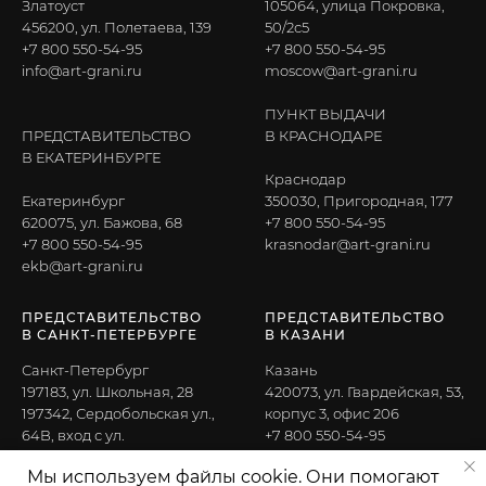
Златоуст
105064, улица Покровка,
456200, ул. Полетаева, 139
50/2с5
+7 800 550-54-95
+7 800 550-54-95
info@art-grani.ru
moscow@art-grani.ru
ПУНКТ ВЫДАЧИ
ПРЕДСТАВИТЕЛЬСТВО
В КРАСНОДАРЕ
В ЕКАТЕРИНБУРГЕ
Краснодар
Екатеринбург
350030, Пригородная, 177
620075, ул. Бажова, 68
+7 800 550-54-95
+7 800 550-54-95
krasnodar@art-grani.ru
ekb@art-grani.ru
ПРЕДСТАВИТЕЛЬСТВО
ПРЕДСТАВИТЕЛЬСТВО
В САНКТ-ПЕТЕРБУРГЕ
В КАЗАНИ
Санкт-Петербург
Казань
197183, ул. Школьная, 28
420073, ул. Гвардейская, 53,
197342, Сердобольская ул.,
корпус 3, офис 206
64B, вход с ул.
+7 800 550-54-95
Лисичанской, 11
kazan@art-grani.ru
Мы используем файлы cookie. Они помогают
+7 800 550-54-95