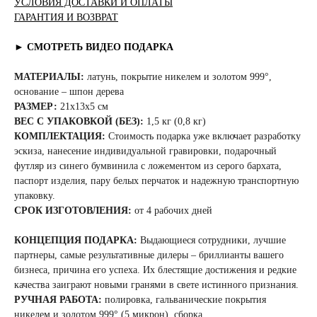
УСЛОВИЯ ДОСТАВКИ И ОПЛАТЫ
ГАРАНТИЯ И ВОЗВРАТ
► СМОТРЕТЬ ВИДЕО ПОДАРКА
МАТЕРИАЛЫ:
латунь, покрытие никелем и золотом 999°,
основание – шпон дерева
РАЗМЕР:
21x13x5 см
ВЕС С УПАКОВКОЙ (БЕЗ):
1,5 кг (0,8 кг)
КОМПЛЕКТАЦИЯ:
Стоимость подарка уже включает разработку
эскиза, нанесение индивидуальной гравировки, подарочный
футляр из синего бумвинила с ложементом из серого бархата,
паспорт изделия, пару белых перчаток и надежную транспортную
упаковку.
СРОК ИЗГОТОВЛЕНИЯ:
от 4 рабочих дней
КОНЦЕПЦИЯ ПОДАРКА:
Выдающиеся сотрудники, лучшие
партнеры, самые результативные дилеры – бриллианты вашего
бизнеса, причина его успеха. Их блестящие достижения и редкие
качества заиграют новыми гранями в свете истинного признания.
РУЧНАЯ РАБОТА:
полировка, гальванические покрытия
никелем и золотом 999° (5 микрон), сборка