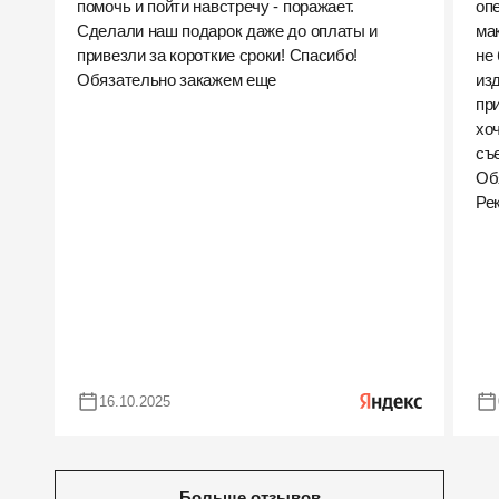
помочь и пойти навстречу - поражает.
оп
Сделали наш подарок даже до оплаты и
ма
привезли за короткие сроки! Спасибо!
не
Обязательно закажем еще
из
пр
хо
съ
Об
Ре
16.10.2025
Больше отзывов