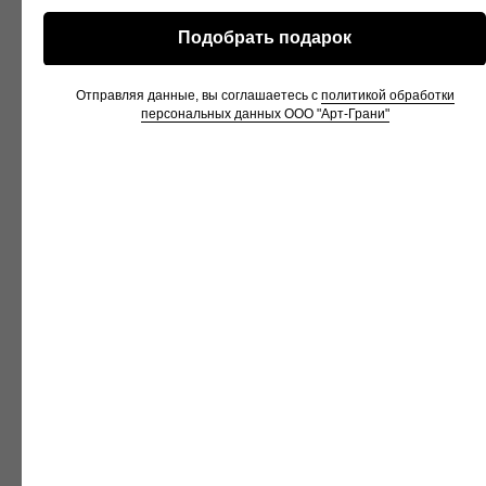
после этого слесарь финально собирал изделие.
Подобрать подарок
Это потребовало высокой точности и координации
— при максимально сжатых сроках.
Отправляя данные, вы соглашаетесь с
политикой обработки
персональных данных ООО "Арт-Грани"
СРОКИ И ЛОГИСТИКА
30 октября
— реакция на запрос, разработка и
согласование эскиза
31 октября
— запуск в производство.
1 ноября
— изделие готово, надёжно упаковано.
Утром отправлено в Калининград с контролем
логистики.
Через
5 дней
премиальный бизнес-подарок был у
заказчика.