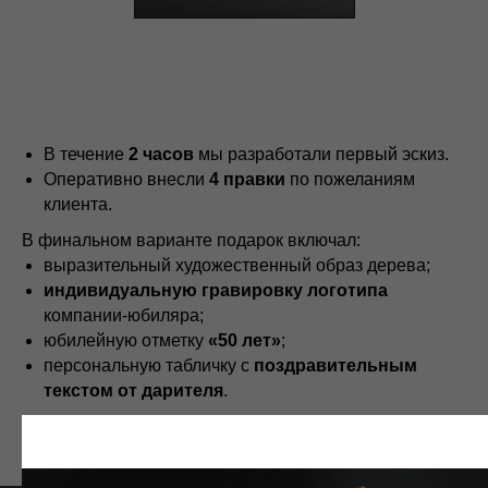
В течение
2 часов
мы разработали первый эскиз.
Оперативно внесли
4 правки
по пожеланиям
клиента.
В финальном варианте подарок включал:
выразительный художественный образ дерева;
индивидуальную гравировку логотипа
компании-юбиляра;
юбилейную отметку
«50 лет»
;
персональную табличку с
поздравительным
текстом от дарителя
.