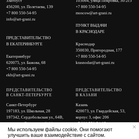
Златоуст
105064, улица Покровка, 50/2с5
456200, ул. Полетаева, 139
+7 800 550-54-95
+7 800 550-54-95
moscow@art-grani.ru
info@art-grani.ru
ПУНКТ ВЫДАЧИ
В КРАСНОДАРЕ
ПРЕДСТАВИТЕЛЬСТВО
В ЕКАТЕРИНБУРГЕ
Краснодар
350030, Пригородная, 177
Екатеринбург
+7 800 550-54-95
620075, ул. Бажова, 68
krasnodar@art-grani.ru
+7 800 550-54-95
ekb@art-grani.ru
ПРЕДСТАВИТЕЛЬСТВО
ПРЕДСТАВИТЕЛЬСТВО
В САНКТ-ПЕТЕРБУРГЕ
В КАЗАНИ
Санкт-Петербург
Казань
197183, ул. Школьная, 28
420073, ул. Гвардейская, 53,
197342, Сердобольская ул., 64B,
корпус 3, офис 206
вход с ул. Лисичанской, 11
+7 800 550-54-95
Мы используем файлы cookie. Они помогают
+7 800 550-54-95
kazan@art-grani.ru
улучшить ваше взаимодействие с сайтом.
spb@art-grani.ru