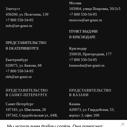
Москва
Златоуст
105064, улица Покровка, 50/2с5
456200, ул. Полетаева, 139
+7 800 550-54-95
+7 800 550-54-95
moscow@art-grani.ru
info@art-grani.ru
ПУНКТ ВЫДАЧИ
В КРАСНОДАРЕ
ПРЕДСТАВИТЕЛЬСТВО
В ЕКАТЕРИНБУРГЕ
Краснодар
350030, Пригородная, 177
Екатеринбург
+7 800 550-54-95
620075, ул. Бажова, 68
krasnodar@art-grani.ru
+7 800 550-54-95
ekb@art-grani.ru
ПРЕДСТАВИТЕЛЬСТВО
ПРЕДСТАВИТЕЛЬСТВО
В САНКТ-ПЕТЕРБУРГЕ
В КАЗАНИ
Санкт-Петербург
Казань
197183, ул. Школьная, 28
420073, ул. Гвардейская, 53,
197342, Сердобольская ул., 64B,
корпус 3, офис 206
вход с ул. Лисичанской, 11
+7 800 550-54-95
Мы используем файлы cookie. Они помогают
+7 800 550-54-95
kazan@art-grani.ru