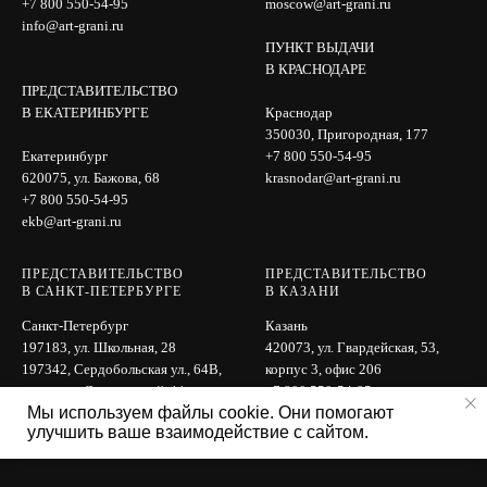
+7 800 550-54-95
moscow@art-grani.ru
info@art-grani.ru
ПУНКТ ВЫДАЧИ
В КРАСНОДАРЕ
ПРЕДСТАВИТЕЛЬСТВО
В ЕКАТЕРИНБУРГЕ
Краснодар
350030, Пригородная, 177
Екатеринбург
+7 800 550-54-95
620075, ул. Бажова, 68
krasnodar@art-grani.ru
+7 800 550-54-95
ekb@art-grani.ru
ПРЕДСТАВИТЕЛЬСТВО
ПРЕДСТАВИТЕЛЬСТВО
В САНКТ-ПЕТЕРБУРГЕ
В КАЗАНИ
Санкт-Петербург
Казань
197183, ул. Школьная, 28
420073, ул. Гвардейская, 53,
197342, Сердобольская ул., 64B,
корпус 3, офис 206
вход с ул. Лисичанской, 11
+7 800 550-54-95
Мы используем файлы cookie. Они помогают
+7 800 550-54-95
kazan@art-grani.ru
улучшить ваше взаимодействие с сайтом.
spb@art-grani.ru