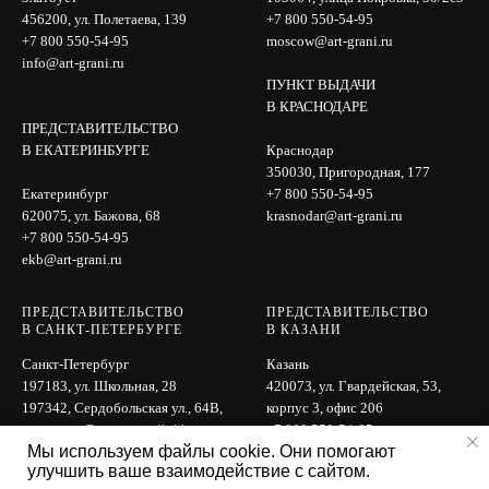
456200, ул. Полетаева, 139
+7 800 550-54-95
+7 800 550-54-95
moscow@art-grani.ru
info@art-grani.ru
ПУНКТ ВЫДАЧИ
В КРАСНОДАРЕ
ПРЕДСТАВИТЕЛЬСТВО
В ЕКАТЕРИНБУРГЕ
Краснодар
350030, Пригородная, 177
Екатеринбург
+7 800 550-54-95
620075, ул. Бажова, 68
krasnodar@art-grani.ru
+7 800 550-54-95
ekb@art-grani.ru
ПРЕДСТАВИТЕЛЬСТВО
ПРЕДСТАВИТЕЛЬСТВО
В САНКТ-ПЕТЕРБУРГЕ
В КАЗАНИ
Санкт-Петербург
Казань
197183, ул. Школьная, 28
420073, ул. Гвардейская, 53,
197342, Сердобольская ул., 64B,
корпус 3, офис 206
вход с ул. Лисичанской, 11
+7 800 550-54-95
Мы используем файлы cookie. Они помогают
+7 800 550-54-95
kazan@art-grani.ru
улучшить ваше взаимодействие с сайтом.
spb@art-grani.ru