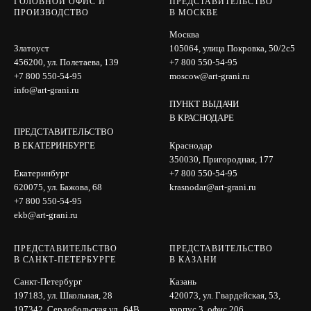
ГОЛОВНОЙ ОФИС И
ПРЕДСТАВИТЕЛЬСТВО
ПРОИЗВОДСТВО
В МОСКВЕ
Москва
Златоуст
105064, улица Покровка, 50/2с5
456200, ул. Полетаева, 139
+7 800 550-54-95
+7 800 550-54-95
moscow@art-grani.ru
info@art-grani.ru
ПУНКТ ВЫДАЧИ
В КРАСНОДАРЕ
ПРЕДСТАВИТЕЛЬСТВО
В ЕКАТЕРИНБУРГЕ
Краснодар
350030, Пригородная, 177
Екатеринбург
+7 800 550-54-95
620075, ул. Бажова, 68
krasnodar@art-grani.ru
+7 800 550-54-95
ekb@art-grani.ru
ПРЕДСТАВИТЕЛЬСТВО
ПРЕДСТАВИТЕЛЬСТВО
В САНКТ-ПЕТЕРБУРГЕ
В КАЗАНИ
Санкт-Петербург
Казань
197183, ул. Школьная, 28
420073, ул. Гвардейская, 53,
197342, Сердобольская ул., 64B,
корпус 3, офис 206