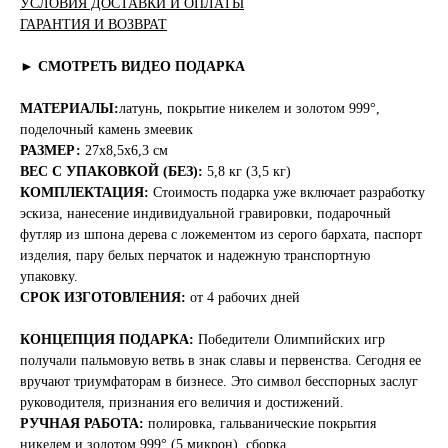
УСЛОВИЯ ДОСТАВКИ И ОПЛАТЫ
ГАРАНТИЯ И ВОЗВРАТ
► СМОТРЕТЬ ВИДЕО ПОДАРКА
МАТЕРИАЛЫ:
латунь, покрытие никелем и золотом 999°,
поделочный камень змеевик
РАЗМЕР:
27x8,5x6,3 см
ВЕС С УПАКОВКОЙ (БЕЗ):
5,8 кг (3,5 кг)
КОМПЛЕКТАЦИЯ:
Стоимость подарка уже включает разработку
эскиза, нанесение индивидуальной гравировки, подарочный
футляр из шпона дерева с ложементом из серого бархата, паспорт
изделия, пару белых перчаток и надежную транспортную
упаковку.
СРОК ИЗГОТОВЛЕНИЯ:
от 4 рабочих дней
КОНЦЕПЦИЯ ПОДАРКА:
Победители Олимпийских игр
получали пальмовую ветвь в знак славы и первенства. Сегодня ее
вручают триумфаторам в бизнесе. Это символ бесспорных заслуг
руководителя, признания его величия и достижений.
РУЧНАЯ РАБОТА:
полировка, гальванические покрытия
никелем и золотом 999° (5 микрон), сборка