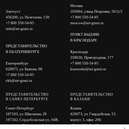
Москва
Златоуст
105064, улица Покровка, 50/2с5
456200, ул. Полетаева, 139
+7 800 550-54-95
+7 800 550-54-95
moscow@art-grani.ru
info@art-grani.ru
ПУНКТ ВЫДАЧИ
В КРАСНОДАРЕ
ПРЕДСТАВИТЕЛЬСТВО
В ЕКАТЕРИНБУРГЕ
Краснодар
350030, Пригородная, 177
Екатеринбург
+7 800 550-54-95
620075, ул. Бажова, 68
krasnodar@art-grani.ru
+7 800 550-54-95
ekb@art-grani.ru
ПРЕДСТАВИТЕЛЬСТВО
ПРЕДСТАВИТЕЛЬСТВО
В САНКТ-ПЕТЕРБУРГЕ
В КАЗАНИ
Санкт-Петербург
Казань
197183, ул. Школьная, 28
420073, ул. Гвардейская, 53,
197342, Сердобольская ул., 64B,
корпус 3, офис 206
вход с ул. Лисичанской, 11
+7 800 550-54-95