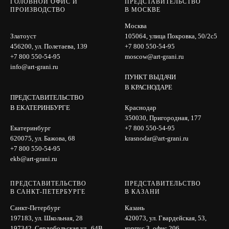
ГОЛОВНОЙ ОФИС И
ПРЕДСТАВИТЕЛЬСТВО
ПРОИЗВОДСТВО
В МОСКВЕ
Москва
Златоуст
105064, улица Покровка, 50/2с5
456200, ул. Полетаева, 139
+7 800 550-54-95
+7 800 550-54-95
moscow@art-grani.ru
info@art-grani.ru
ПУНКТ ВЫДАЧИ
В КРАСНОДАРЕ
ПРЕДСТАВИТЕЛЬСТВО
В ЕКАТЕРИНБУРГЕ
Краснодар
350030, Пригородная, 177
Екатеринбург
+7 800 550-54-95
620075, ул. Бажова, 68
krasnodar@art-grani.ru
+7 800 550-54-95
ekb@art-grani.ru
ПРЕДСТАВИТЕЛЬСТВО
ПРЕДСТАВИТЕЛЬСТВО
В САНКТ-ПЕТЕРБУРГЕ
В КАЗАНИ
Санкт-Петербург
Казань
197183, ул. Школьная, 28
420073, ул. Гвардейская, 53,
197342, Сердобольская ул., 64B,
корпус 3, офис 206