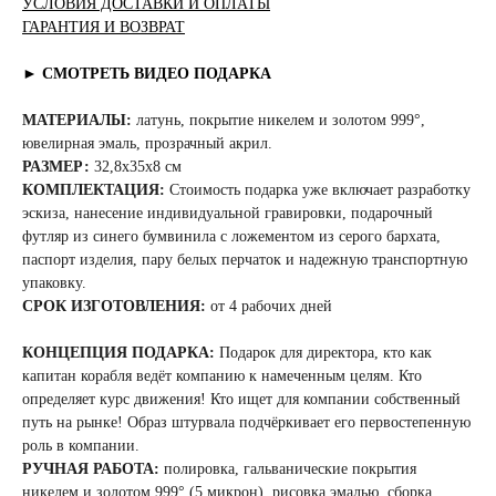
УСЛОВИЯ ДОСТАВКИ И ОПЛАТЫ
ГАРАНТИЯ И ВОЗВРАТ
► СМОТРЕТЬ ВИДЕО ПОДАРКА
МАТЕРИАЛЫ:
латунь, покрытие никелем и золотом 999°,
ювелирная эмаль, прозрачный акрил.
РАЗМЕР:
32,8x35x8 см
КОМПЛЕКТАЦИЯ:
Стоимость подарка уже включает разработку
эскиза, нанесение индивидуальной гравировки, подарочный
футляр из синего бумвинила с ложементом из серого бархата,
паспорт изделия, пару белых перчаток и надежную транспортную
упаковку.
СРОК ИЗГОТОВЛЕНИЯ:
от 4 рабочих дней
КОНЦЕПЦИЯ ПОДАРКА:
Подарок для директора, кто как
капитан корабля ведёт компанию к намеченным целям. Кто
определяет курс движения! Кто ищет для компании собственный
путь на рынке! Образ штурвала подчёркивает его первостепенную
роль в компании.
РУЧНАЯ РАБОТА:
полировка, гальванические покрытия
никелем и золотом 999° (5 микрон), рисовка эмалью, сборка