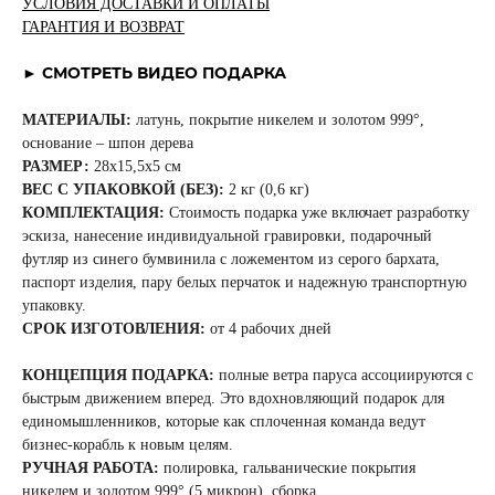
УСЛОВИЯ ДОСТАВКИ И ОПЛАТЫ
ГАРАНТИЯ И ВОЗВРАТ
► СМОТРЕТЬ ВИДЕО ПОДАРКА
МАТЕРИАЛЫ:
латунь, покрытие никелем и золотом 999°,
основание – шпон дерева
РАЗМЕР:
28x15,5x5 см
ВЕС С УПАКОВКОЙ (БЕЗ):
2 кг (0,6 кг)
КОМПЛЕКТАЦИЯ:
Стоимость подарка уже включает разработку
эскиза, нанесение индивидуальной гравировки, подарочный
футляр из синего бумвинила с ложементом из серого бархата,
паспорт изделия, пару белых перчаток и надежную транспортную
упаковку.
СРОК ИЗГОТОВЛЕНИЯ:
от 4 рабочих дней
КОНЦЕПЦИЯ ПОДАРКА:
полные ветра паруса ассоциируются с
быстрым движением вперед. Это вдохновляющий подарок для
единомышленников, которые как сплоченная команда ведут
бизнес-корабль к новым целям.
РУЧНАЯ РАБОТА:
полировка, гальванические покрытия
никелем и золотом 999° (5 микрон), сборка.