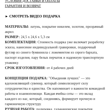
УСЛОВИЯ ДОСТАВКИ И ОПЛАТЫ
ГАРАНТИЯ И ВОЗВРАТ
► СМОТРЕТЬ ВИДЕО ПОДАРКА
МАТЕРИАЛЫ:
латунь, покрытие никелем, золотом, прозрачный
акрил.
РАЗМЕР:
24,5 x 24,6 x 5,3 см
КОМПЛЕКТАЦИЯ:
Стоимость подарка уже включает разработку
эскиза, нанесение индивидуальной гравировки, подарочный
футляр из синего бумвинила с ложементом из серого бархата,
паспорт изделия, пару белых перчаток и надежную транспортную
упаковку.
СРОК ИЗГОТОВЛЕНИЯ:
от 4 рабочих дней
КОНЦЕПЦИЯ ПОДАРКА:
"Объединяя лучших" — это
вдохновляющий сувенир, который символизирует силу
сотрудничества и единства. Он напоминает о важности командной
работы и взаимопомощи. Каждая ячейка соты — это вклад
каждого из нас, который, соединяясь, формирует прочную и
гармоничную структуру.
РУЧНАЯ РАБОТА:
полировка, гальванические покрытия