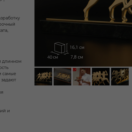
азработку
арочный
ата,
м длинном
ость
м самые
 задают
ия
гий и