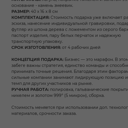
основание - камень змеевик.
РАЗМЕР:
40 х 16 x 8 см
КОМПЛЕКТАЦИЯ:
Стоимость подарка уже включает р
эскиза, нанесение индивидуальной гравировки, под
футляр из шпона дерева с ложементом из серого барх
паспорт изделия, пару белых перчаток и надежную
транспортную упаковку.
СРОК ИЗГОТОВЛЕНИЯ:
от 4 рабочих дней
КОНЦЕПЦИЯ ПОДАРКА:
Бизнес — это марафон. В это
забеге важны стратегия, единство команды и способн
принимать точные решения. Благодаря этим фактора
сильные компании занимают лидирующую позицию и
темп для других участников на рынке.
РУЧНАЯ РАБОТА:
полировка, гальванические покрыт
никелем и золотом 999° (5 микрон), сборка.
Стоимость меняется при использовании доп. техноло
материалов, срочности заказа.