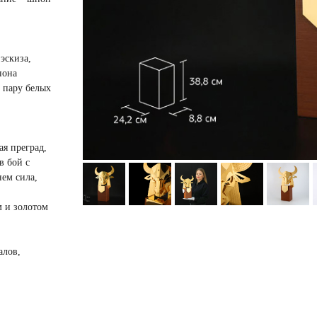
эскиза,
пона
, пару белых
ая преград,
в бой с
ем сила,
м и золотом
алов,