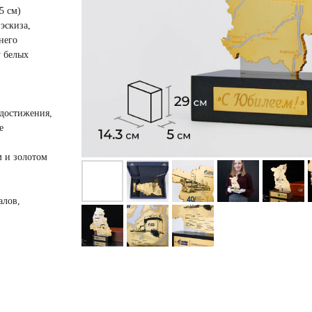
5 см)
эскиза,
него
у белых
 достижения,
е
м и золотом
алов,