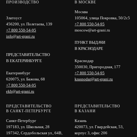
ПРОИЗВОДСТВО
В МОСКВЕ
Москва
Златоуст
105064, улица Покровка, 50/2с5
456200, ул. Полетаева, 139
+7 800 550-54-95
+7 800 550-54-95
moscow@art-grani.ru
info@art-grani.ru
ПУНКТ ВЫДАЧИ
В КРАСНОДАРЕ
ПРЕДСТАВИТЕЛЬСТВО
В ЕКАТЕРИНБУРГЕ
Краснодар
350030, Пригородная, 177
Екатеринбург
+7 800 550-54-95
620075, ул. Бажова, 68
krasnodar@art-grani.ru
+7 800 550-54-95
ekb@art-grani.ru
ПРЕДСТАВИТЕЛЬСТВО
ПРЕДСТАВИТЕЛЬСТВО
В САНКТ-ПЕТЕРБУРГЕ
В КАЗАНИ
Санкт-Петербург
Казань
197183, ул. Школьная, 28
420073, ул. Гвардейская, 53,
197342, Сердобольская ул., 64B,
корпус 3, офис 206